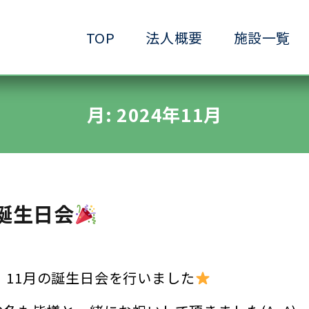
TOP
法人概要
施設一覧
●小規模ケアハウス
●共生サービスホーム
●ヘルパーステーション
●生きがいデイサービ
月:
2024年11月
●ショートステイ清水ヶ丘
●生活支援ホーム清水
●放課後等デイサービス清水ヶ丘
●介護予防拠点清水ヶ
誕生日会
、11月の誕生日会を行いました