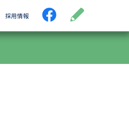
採用情報
●居宅介護支援事業所
ス
●小規模多機能ホーム
ヶ丘
●認知症デイサービス清水ヶ丘
丘