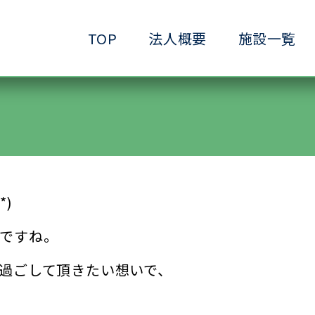
TOP
法人概要
施設一覧
●小規模ケアハウス
●共生サービスホーム
●ヘルパーステーション
●生きがいデイサービ
●ショートステイ清水ヶ丘
●生活支援ホーム清水
●放課後等デイサービス清水ヶ丘
●介護予防拠点清水ヶ
)
ですね。
過ごして頂きたい想いで、