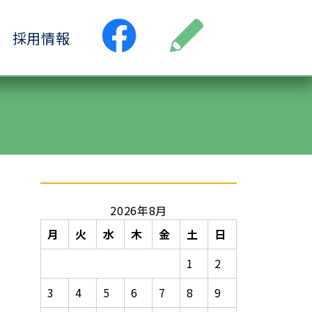
採用情報
●居宅介護支援事業所
ス
●小規模多機能ホーム
ヶ丘
●認知症デイサービス清水ヶ丘
丘
2026年8月
月
火
水
木
金
土
日
1
2
3
4
5
6
7
8
9