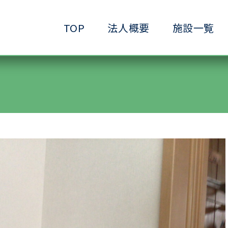
TOP
法人概要
施設一覧
●小規模ケアハウス
●共生サービスホーム
●ヘルパーステーション
●生きがいデイサービ
●ショートステイ清水ヶ丘
●生活支援ホーム清水
●放課後等デイサービス清水ヶ丘
●介護予防拠点清水ヶ