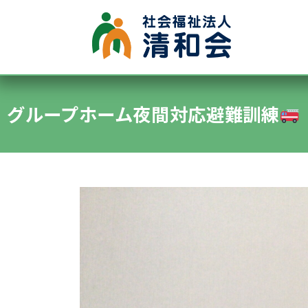
●グループホーム
●認知症デイサービス
グループホーム夜間対応避難訓練
●施設内保育所
●特別養護老人ホーム清水ヶ丘
●通所デイサービス清水ヶ丘