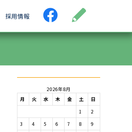
採用情報
●居宅介護支援事業所
ス
●小規模多機能ホーム
ヶ丘
●認知症デイサービス清水ヶ丘
丘
2026年8月
月
火
水
木
金
土
日
1
2
3
4
5
6
7
8
9