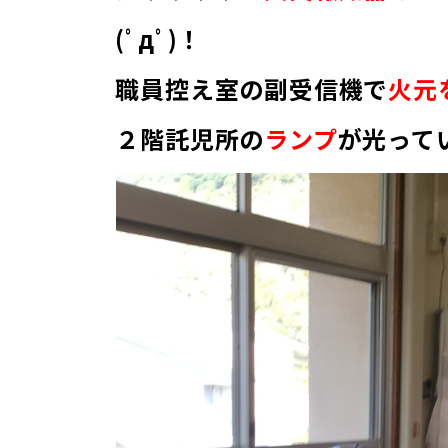
(ﾟдﾟ)！
職員控え室の副受信機で
火元を
２階託児所の
ランプ
が光って