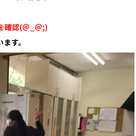
確認(＠_＠;)
います。