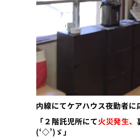
内線にてケアハウス夜勤者に
「２階託児所にて
火災発生、
(‘◇’)ゞ」