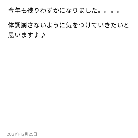
今年も残りわずかになりました。。。。
体調崩さないように気をつけていきたいと
思います♪♪
投
2021年12月25日