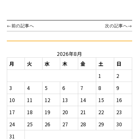
稿
日:
投
前
次
←
前の記事へ
次の記事へ
→
の
の
稿
投
投
ナ
稿:
稿:
ビ
2026年8月
ゲ
ー
月
火
水
木
金
土
日
シ
1
2
ョ
ン
3
4
5
6
7
8
9
10
11
12
13
14
15
16
17
18
19
20
21
22
23
24
25
26
27
28
29
30
31