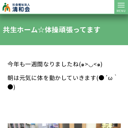
MENU
共生ホーム☆体操頑張ってます
今年も一週間なりましたね(๑>◡<๑)
朝は元気に体を動かしていきます(●´ω｀
●)