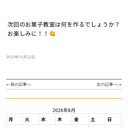
次回のお菓子教室は何を作るでしょうか？
お楽しみに！！
投
2021年10月22日
稿
日:
投
前
次
←
前の記事へ
次の記事へ
→
の
の
稿
投
投
ナ
稿:
稿:
ビ
2026年8月
ゲ
ー
月
火
水
木
金
土
日
シ