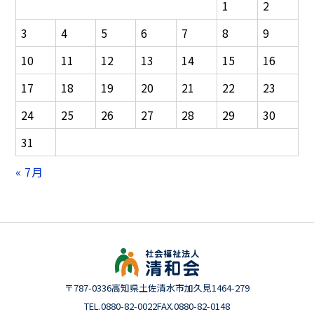
1
2
ョ
ン
3
4
5
6
7
8
9
10
11
12
13
14
15
16
17
18
19
20
21
22
23
24
25
26
27
28
29
30
31
« 7月
〒787-0336
高知県土佐清水市加久見1464-279
TEL.0880-82-0022
FAX.0880-82-0148