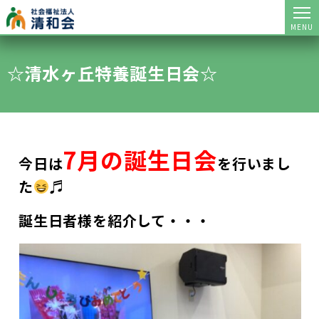
MENU
☆清水ヶ丘特養誕生日会☆
7月の誕生日会
今日は
を行いまし
た
♬
誕生日者様を紹介して・・・