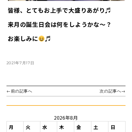
皆様、とてもお上手で大盛りあがり♬
来月の誕生日会は何をしようかな～？
お楽しみに
♬
投
2021年7月17日
稿
日:
投
前
次
←
前の記事へ
次の記事へ
→
の
の
稿
投
投
ナ
稿:
稿:
ビ
2026年8月
ゲ
ー
月
火
水
木
金
土
日