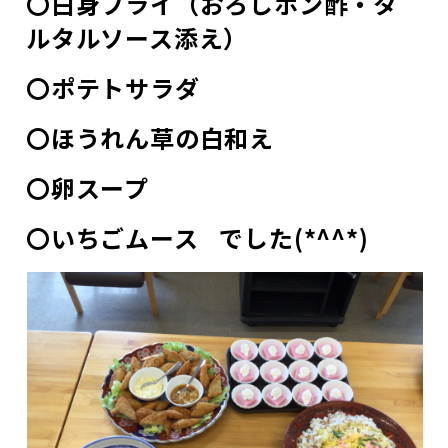
〇白身フライ（おろしポン酢・タ
ルタルソース添え）
〇ポテトサラダ
〇ほうれん草の白和え
〇卵スープ
〇いちごムース
でした(*^^*)