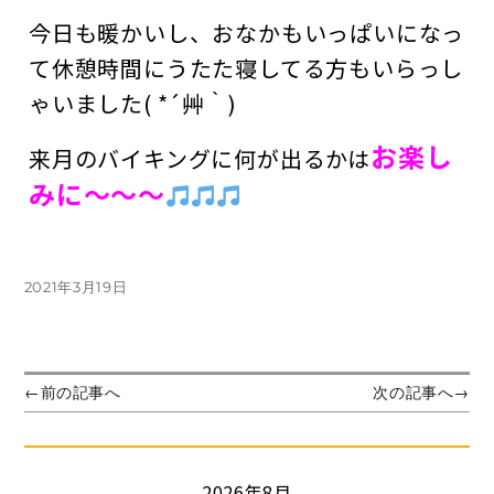
今日も暖かいし、おなかもいっぱいになっ
て休憩時間にうたた寝してる方もいらっし
ゃいました( *´艸｀)
お楽し
来月のバイキングに何が出るかは
みに～～～
投
2021年3月19日
稿
日:
投
前
次
←
前の記事へ
次の記事へ
→
の
の
稿
投
投
ナ
稿:
稿:
ビ
2026年8月