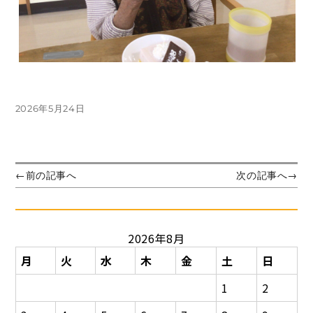
投
2026年5月24日
稿
日:
投
前
次
←
前の記事へ
次の記事へ
→
の
の
稿
投
投
ナ
稿:
稿:
ビ
2026年8月
ゲ
ー
月
火
水
木
金
土
日
シ
1
2
ョ
ン