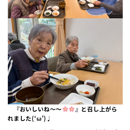
『おいしいね～～
』と召し上がら
れました(‘ω’)♩