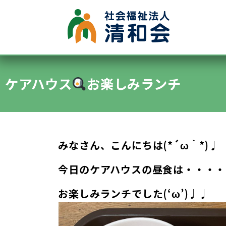
●グループホーム
●認知症デイサービス
ケアハウス
お楽しみランチ
●施設内保育所
●特別養護老人ホーム清水ヶ丘
●通所デイサービス清水ヶ丘
みなさん、こんにちは(*´ω｀*)♩
今日のケアハウスの昼食は・・・・
お楽しみランチでした(‘ω’)♩♩