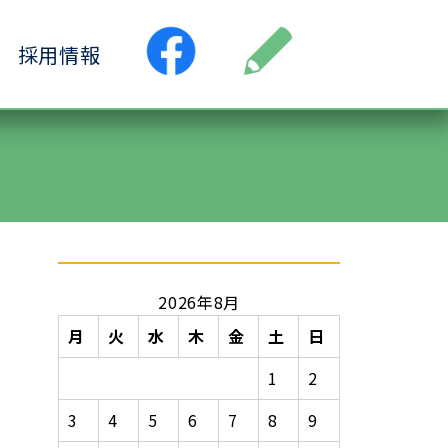
採用情報
●居宅介護支援事業所
ス
●小規模多機能ホーム
ヶ丘
●認知症デイサービス清水ヶ丘
丘
2026年8月
月
火
水
木
金
土
日
1
2
3
4
5
6
7
8
9