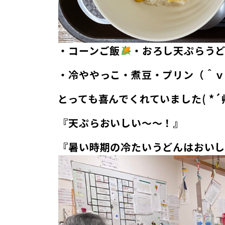
・コーンご飯
・おろし天ぷらう
・冷ややっこ・煮豆・プリン
（＾
とっても喜んでくれていました( *´
『天ぷらおいしい～～！』
『暑い時期の冷たいうどんはおいしい