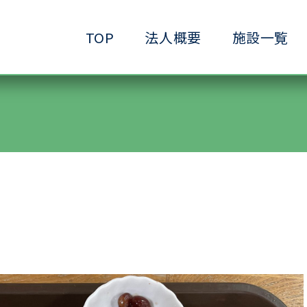
TOP
法人概要
施設一覧
●小規模ケアハウス
●共生サービスホーム
●ヘルパーステーション
●生きがいデイサービ
●ショートステイ清水ヶ丘
●生活支援ホーム清水
●放課後等デイサービス清水ヶ丘
●介護予防拠点清水ヶ