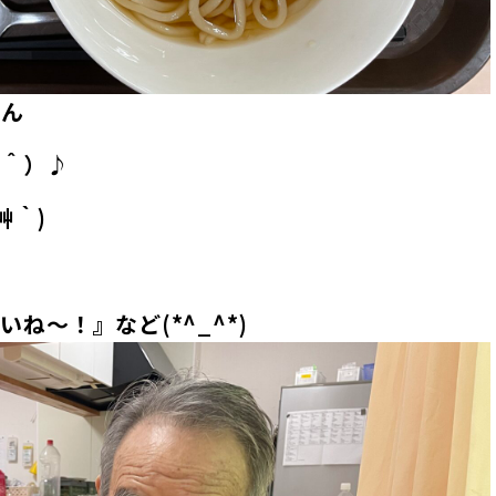
どん
ｖ＾）♪
艸｀)
ね～！』など(*^_^*)