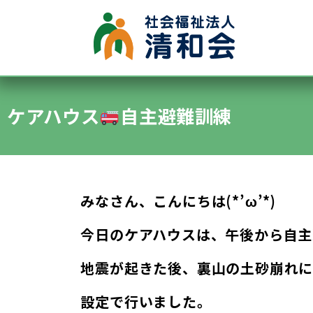
●グループホーム
●認知症デイサービス
ケアハウス
自主避難訓練
●施設内保育所
●特別養護老人ホーム清水ヶ丘
●通所デイサービス清水ヶ丘
みなさん、こんにちは(*’ω’*)
今日のケアハウスは、午後から自主
地震が起きた後、裏山の土砂崩れ
設定で行いました。