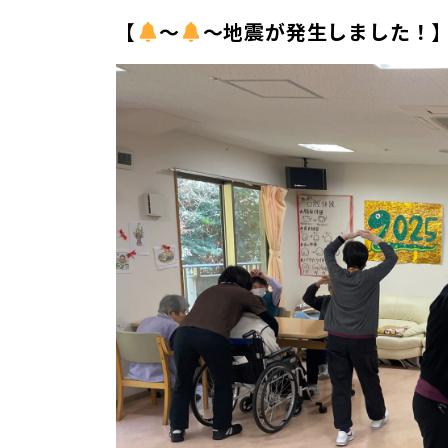
【
～
～地震が発生しました！