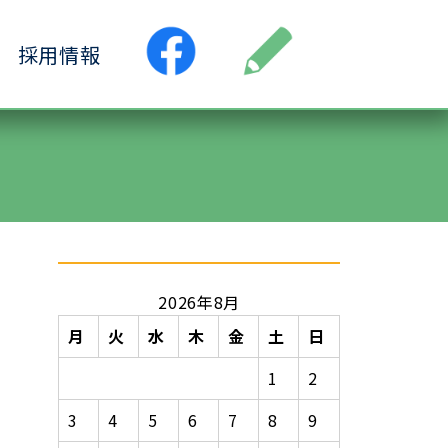
採用情報
●居宅介護支援事業所
ス
●小規模多機能ホーム
ヶ丘
●認知症デイサービス清水ヶ丘
丘
2026年8月
月
火
水
木
金
土
日
1
2
3
4
5
6
7
8
9