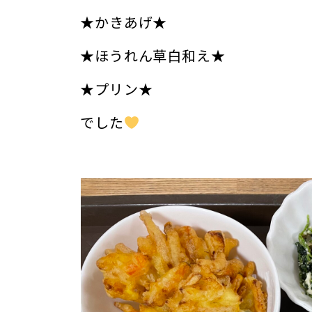
★かきあげ★
★ほうれん草白和え★
★プリン★
でした