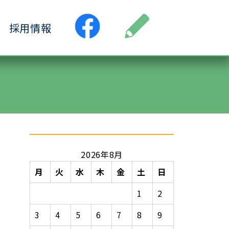
採用情報
●居宅介護支援事業所
ス
●小規模多機能ホーム
ヶ丘
●認知症デイサービス清水ヶ丘
丘
2026年8月
月
火
水
木
金
土
日
1
2
3
4
5
6
7
8
9