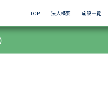
TOP
法人概要
施設一覧
●小規模ケアハウス
●共生サービスホーム
●ヘルパーステーション
●生きがいデイサービ
)
●ショートステイ清水ヶ丘
●生活支援ホーム清水
●放課後等デイサービス清水ヶ丘
●介護予防拠点清水ヶ