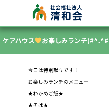
●グループホーム
●認知症デイサービス
ケアハウス
お楽しみランチ(#^.^#
●施設内保育所
●特別養護老人ホーム清水ヶ丘
●通所デイサービス清水ヶ丘
今日は特別献立です！
お楽しみランチのメニュー
★わかめご飯★
★そば★