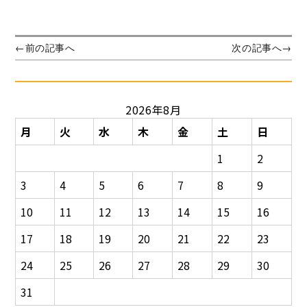
日:
投
前
次
←
前の記事へ
次の記事へ
→
の
の
稿
投
投
ナ
稿:
稿:
ビ
2026年8月
ゲ
ー
月
火
水
木
金
土
日
シ
1
2
ョ
ン
3
4
5
6
7
8
9
10
11
12
13
14
15
16
17
18
19
20
21
22
23
24
25
26
27
28
29
30
31