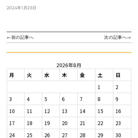
投
2024年1月23日
稿
日:
投
前
次
←
前の記事へ
次の記事へ
→
の
の
稿
投
投
ナ
稿:
稿:
ビ
2026年8月
ゲ
ー
月
火
水
木
金
土
日
シ
1
2
ョ
ン
3
4
5
6
7
8
9
10
11
12
13
14
15
16
17
18
19
20
21
22
23
24
25
26
27
28
29
30