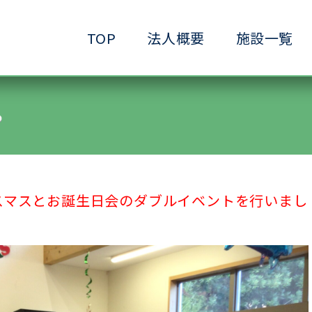
TOP
法人概要
施設一覧
●小規模ケアハウス
●共生サービスホーム
●ヘルパーステーション
●生きがいデイサービ
●ショートステイ清水ヶ丘
●生活支援ホーム清水
●放課後等デイサービス清水ヶ丘
●介護予防拠点清水ヶ
リスマスとお誕生日会のダブルイベントを行いまし