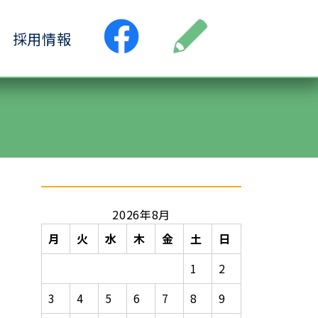
採用情報
●居宅介護支援事業所
ス
●小規模多機能ホーム
ヶ丘
●認知症デイサービス清水ヶ丘
丘
2026年8月
月
火
水
木
金
土
日
1
2
3
4
5
6
7
8
9