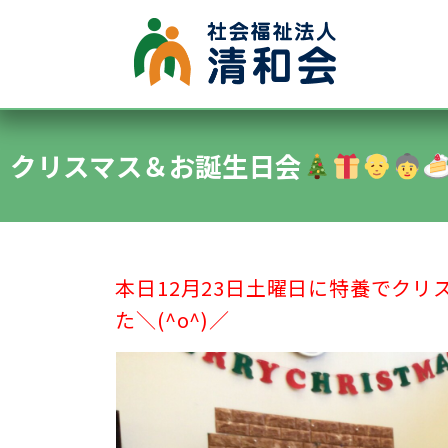
●グループホーム
●認知症デイサービス
クリスマス＆お誕生日会
●施設内保育所
●特別養護老人ホーム清水ヶ丘
●通所デイサービス清水ヶ丘
本日12月23日土曜日に特養でク
た＼(^o^)／