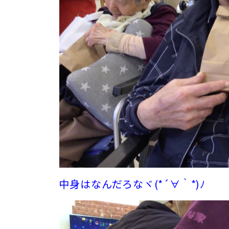
中身はなんだろなヾ(*´∀｀*)ﾉ