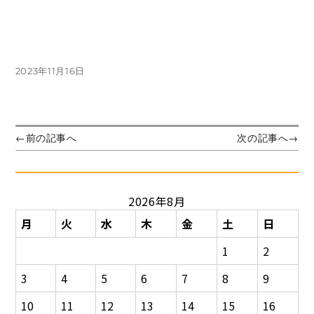
投
2023年11月16日
稿
日:
投
前
次
←
前の記事へ
次の記事へ
→
の
の
稿
投
投
ナ
稿:
稿:
ビ
2026年8月
ゲ
ー
月
火
水
木
金
土
日
シ
1
2
ョ
ン
3
4
5
6
7
8
9
10
11
12
13
14
15
16