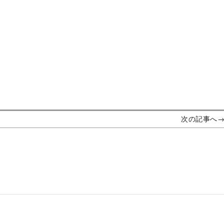
次
次の記事へ
の
投
稿: