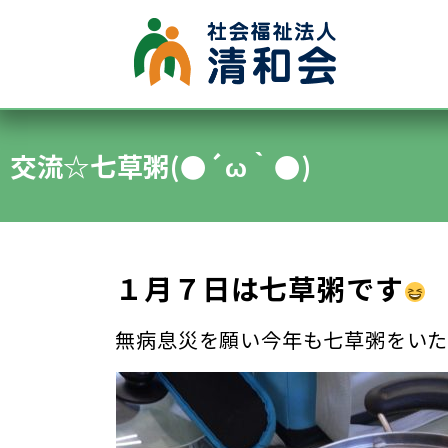
●グループホーム
●認知症デイサービス
交流☆七草粥(●´ω｀●)
●施設内保育所
●特別養護老人ホーム清水ヶ丘
●通所デイサービス清水ヶ丘
１月７日は七草粥です
無病息災を願い今年も七草粥をいただきま