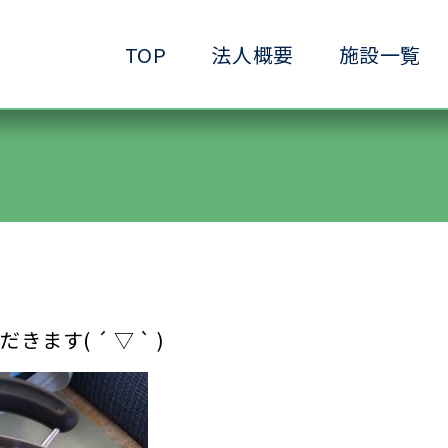
TOP
法人概要
施設一覧
●小規模ケアハウス
●共生サービスホーム
●ヘルパーステーション
●生きがいデイサービ
●ショートステイ清水ヶ丘
●生活支援ホーム清水
●放課後等デイサービス清水ヶ丘
●介護予防拠点清水ヶ
す( ´ ▽ ` )