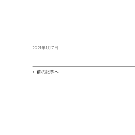
投
2021年1月7日
稿
日:
投
前
←
前の記事へ
の
稿
投
ナ
稿:
ビ
ゲ
ー
シ
ョ
ン