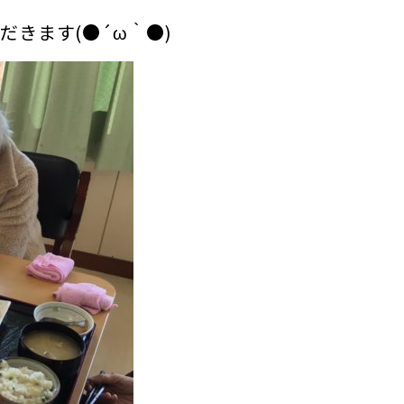
きます(●´ω｀●)