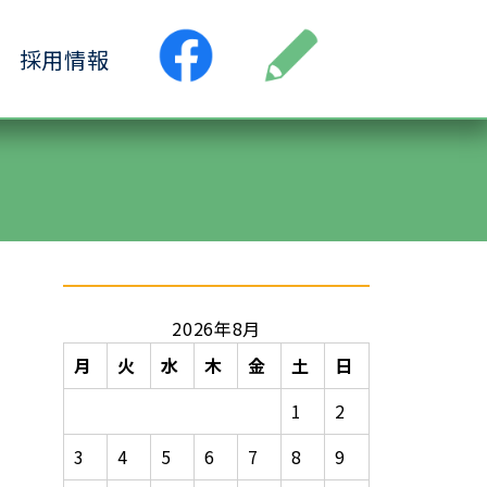
採用情報
●居宅介護支援事業所
ス
●小規模多機能ホーム
ヶ丘
●認知症デイサービス清水ヶ丘
丘
2026年8月
月
火
水
木
金
土
日
1
2
3
4
5
6
7
8
9