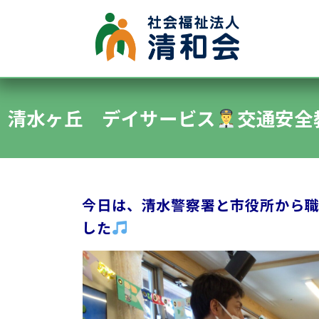
●グループホーム
●認知症デイサービス
清水ヶ丘 デイサービス
●施設内保育所
交通安全
●特別養護老人ホーム清水ヶ丘
●通所デイサービス清水ヶ丘
今日は、清水警察署と市役所から職
した