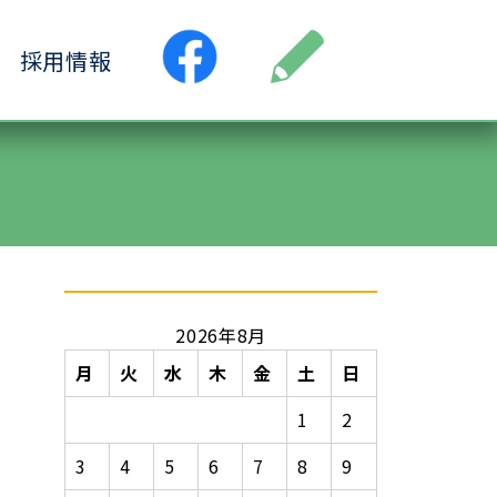
採用情報
●居宅介護支援事業所
ス
●小規模多機能ホーム
ヶ丘
●認知症デイサービス清水ヶ丘
丘
2026年8月
月
火
水
木
金
土
日
1
2
3
4
5
6
7
8
9