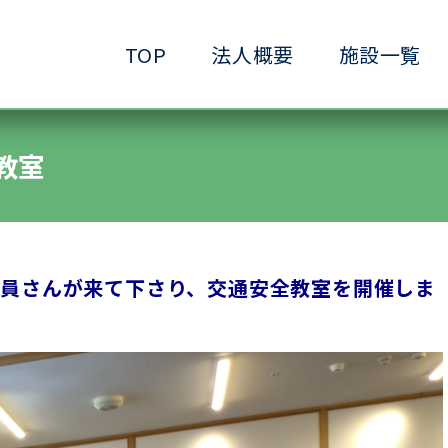
TOP
法人概要
施設一覧
●小規模ケアハウス
●共生サービスホーム
●ヘルパーステーション
●生きがいデイサービ
教室
●ショートステイ清水ヶ丘
●生活支援ホーム清水
●放課後等デイサービス清水ヶ丘
●介護予防拠点清水ヶ
員さんが来て下さり、交通安全教室を開催しま