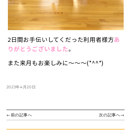
2日間お手伝いしてくだった利用者様方
あ
りがとうございました
。
また来月もお楽しみに～～～(*^^*)
投
2023年4月20日
稿
日:
投
前
次
←
前の記事へ
次の記事へ
→
の
の
稿
投
投
ナ
稿:
稿: