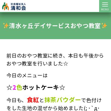
MENU
清水ヶ丘デイサービスおやつ教室
前日のおやつ教室に続き、本日も午後から
おやつ教室を行いました☆
今日のメニューは
☆
2
色
ホットケーキ☆
食紅
抹茶パウダー
今日も、
と
で色付け
をした生地の混ぜから始めました(; ･`д･