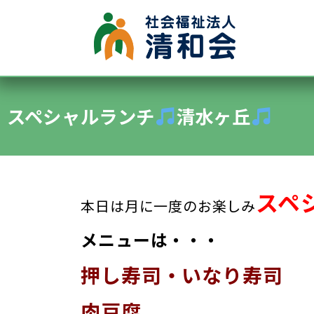
●グループホーム
●認知症デイサービス
スペシャルランチ
●施設内保育所
清水ヶ丘
●特別養護老人ホーム清水ヶ丘
●通所デイサービス清水ヶ丘
スペ
本日は月に一度のお楽しみ
メニューは・・・
押し寿司・いなり寿司
肉豆腐