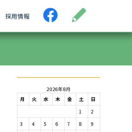
採用情報
●居宅介護支援事業所
ス
●小規模多機能ホーム
ヶ丘
●認知症デイサービス清水ヶ丘
丘
2026年8月
月
火
水
木
金
土
日
1
2
3
4
5
6
7
8
9