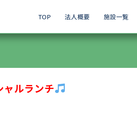
TOP
法人概要
施設一覧
●小規模ケアハウス
●共生サービスホーム
●ヘルパーステーション
●生きがいデイサービ
●ショートステイ清水ヶ丘
●生活支援ホーム清水
●放課後等デイサービス清水ヶ丘
●介護予防拠点清水ヶ
シャルランチ