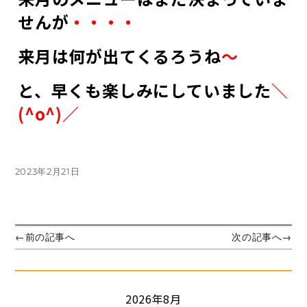
せんが
・・・・
来月は何が出てくるろうね
～
と、早くも楽しみにしていました
＼
(^o^)／
投
2023年2月21日
稿
日:
投
前
次
←
前の記事へ
次の記事へ
→
の
の
稿
投
投
ナ
稿:
稿:
ビ
2026年8月
ゲ